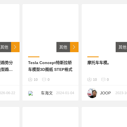
电驱技
令
术
其他
其他
其他
型趋势分
Tesla Concept特斯拉轿
摩托车车模。
造型趋势
车模型3D图纸 STEP格式
、 UI
10
0
10
0
车海文
JOOP
026-06-22
2024-01-04
2023-1
波