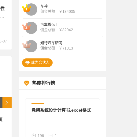
线：
2026.08.06 “匿名 ”成为合伙人
车神
行性
182176
1
佣金总额：￥134035
两
2026.08.07 “ 柏荣斯基 ”成为合伙人
等
汽车搬运工
2
佣金总额：￥82942
8-07
知行汽车研习
3
佣金总额：￥71313
成为合伙人
热度排行榜
其他
悬架系统设计计算书,excel格式
页
196
1