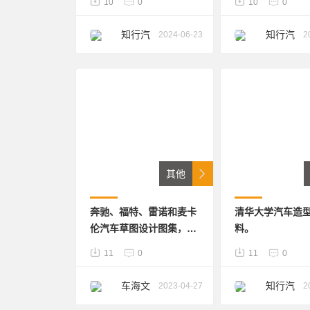
10
0
10
0
知行汽
知行汽
2024-06-23
2
车研习
车研习
其他
奔驰、福特、雷诺和麦卡
清华大学汽车造
伦汽车草图设计图集，超
料。
500页造型草图设计
11
0
11
0
车海文
知行汽
2023-04-27
2