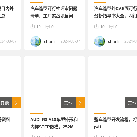
项目内外
汽车造型可行性评审问题
汽车造型外CAS面可
汇总
清单，工厂实战项目问题
分析指导书大全，四门
清单大全
盖，加油口盖，白车身
10
0
10
0
shanli
shanli
024-08-07
2024-08-07
2024-0
其他
其他
其他
份资料
AUDI R8 V10车型外形和
整车造型开发流程，7
内饰STEP数模，252M
pdf