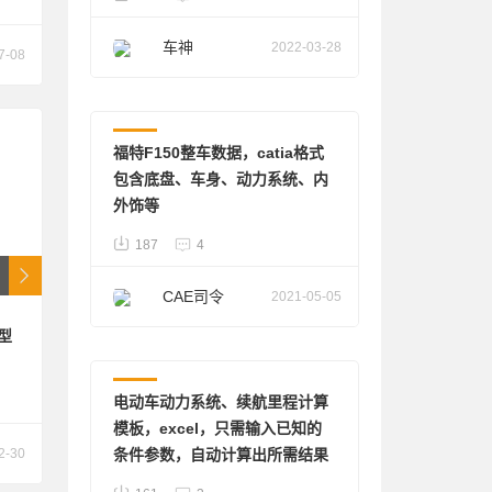
车神
2022-03-28
7-08
整车
福特F150整车数据，catia格式
包含底盘、车身、动力系统、内
外饰等
187
4
CAE司令
2021-05-05
型
其他
电动车动力系统、续航里程计算
模板，excel，只需输入已知的
2-30
条件参数，自动计算出所需结果