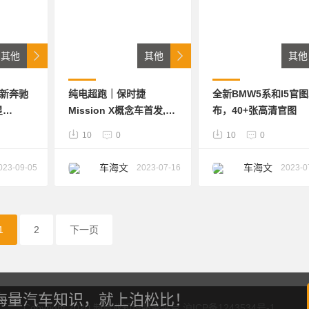
其他
其他
其他
最新奔驰
纯电超跑｜保时捷
全新BMW5系和I5官
星
Mission X概念车首发,
布，40+张高清官图
rgy概念车
40+效果图和现场高清图
10
0
10
0
片
车海文
车海文
023-09-05
2023-07-16
2023-0
波
波
1
2
下一页
海量汽车知识，就上泊松比！
Copyright 2020 制造业知识服务平台 沪ICP备1243534号-1