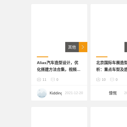
波
车研习
其他
Alias汽车造型设计，优
北京国际车展造
化搭建方法合集，视频源
析：重点车型及
文件都有，，2020，
解读、色彩趋势解读
11
0
10
0
2019，2014版本都有，
趋势解读
另有法拉利，宝马造型方
Kidding
慷慨
2021-12-20
2
法附赠，学习进阶必备材
me
料
911