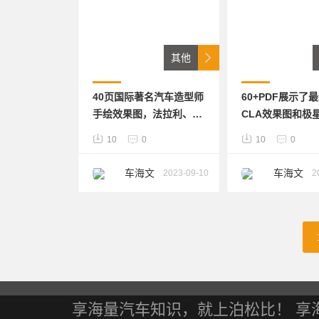
其他
40页国际著名汽车造型师
60+PDF展示了
手绘效果图，法拉利、保
CLA效果图和极
时捷
Polestar Syne
10
0
10
0
官图
车海文
车海文
2023-09-10
2
波
波
享海量汽车知识，就上泊松比！ 享