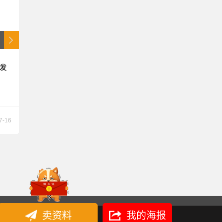
图发
7-16
卖资料
我的海报