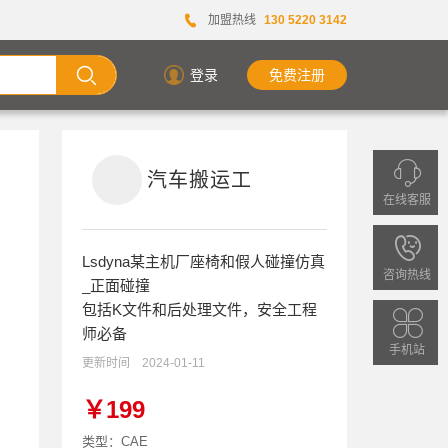
加盟热线
130 5220 3142
登录
免费注册
汽车搬运工
在线客服
欢
Lsdyna某主机厂座椅和假人碰撞仿真
迎
咨询热线
_正面碰撞
拨
包括K文件和后处理文件，安全工程
打
师必备
手机站
客
更新时间
2024-01-11
服
￥199
热
类型：CAE