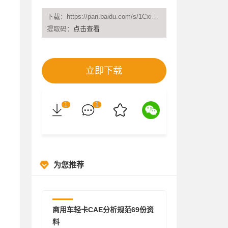
线：
182176
下载：https://pan.baidu.com/s/1CxiBiRcFX7xfXlUCzHxk3A
提取码：
点击查看
立即下载
1
1
为您推荐
报告
商用车轻卡CAE分析规范69份资
料