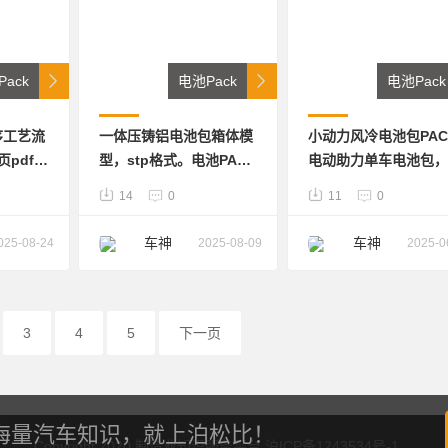
ack
电池Pack
电池Pack
序工艺流
一体压铸铝电池包箱体模
小动力风冷电池包PAC
页pdf，
型，stp格式。电池PACK
电动助力单车电池包，
，中工
系统用，箱子整体设计上
STP格式，电池包内置
14
0
11
0
，头部大
还算比较细致，各类所需
扇，靠风冷结构冷却电
特征均做出来了
池，电芯采圆柱电芯
车神
车神
025-08-24
2025-08-09
2025-0
3
4
5
下一页
海量汽车知识，就上泊松比！
Copyright 2020 制造业知识服务平台 沪ICP备1243534号-1