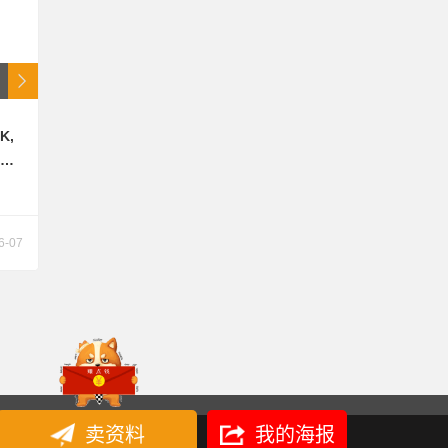
K,
风
6-07
卖资料
我的海报