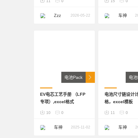
11
0
15
0
冷，单个电池模组为
51.2V300Ah，电芯之间
Zzz
车神
2026-05-22
2
有散热蜂窝铝板，stp格
式
电池Pack
电池P
EV电芯工艺手册 （LFP
电池尺寸链设计
专项）,excel格式
格，excel模板
10
0
11
0
车神
车神
2025-11-02
2