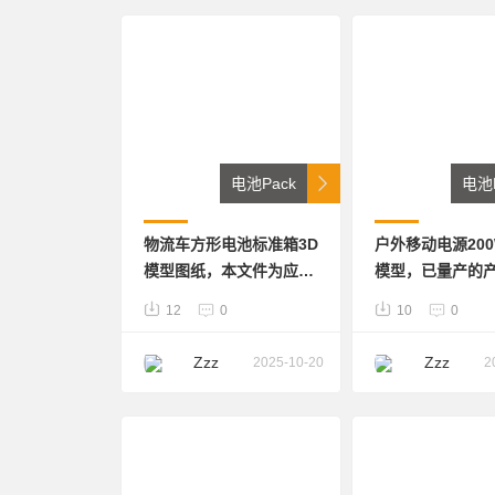
电池Pack
电池P
物流车方形电池标准箱3D
户外移动电源20
模型图纸，本文件为应用
模型，已量产的
新能源电动车电池系统电
含详细的内部结
12
0
10
0
池箱，设计的为冲压箱
已转成STP格式
体，上盖为塑料，箱体内
种软件打开，可
Zzz
Zzz
2025-10-20
2
部设计详细的筋，和固定
计参考学习
模组的安装孔，含有密封
圈、高