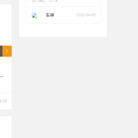
161
3
车神
2022-04-05
电
纸为
括
9-20
型