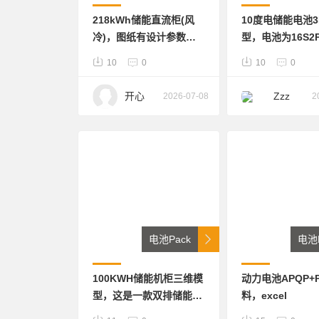
218kWh储能直流柜(风
10度电储能电池3
冷)，图纸有设计参数，
型，电池为16S2
转有STP格式。
式。标称电压51.
10
0
10
0
容量200Ah，内
合多款100Ah品
开心
Zzz
2026-07-08
2
STP格式
电池Pack
电池P
100KWH储能机柜三维模
动力电池APQP+P
型，这是一款双排储能机
料，excel
柜，散热方式为自然风