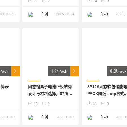
11
0
13
0
计、电芯设计、电池材料
40%，电芯温差可控
质量、电池总体信息等
≤2℃范围内，有效避
车神
车神
026-01-25
2025-12-14
2025-1
部过热问题，精准控制
却液用量
ack
电池Pack
电池Pack
计算表
固态锂离子电池正极结构
3P12S固态软包储能
设计与材料选择，67页
PACK图纸，stp格式
pdf
1.单体电芯固态软包
10
0
11
0
3.7V50Ah；共计36个
芯； 2.钣金箱喷塑
车神
车神
025-11-02
2025-11-02
2025-1