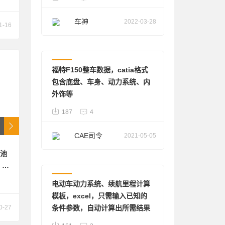
制在
免局
车神
2022-03-28
1-16
冷
整车
福特F150整车数据，catia格式
包含底盘、车身、动力系统、内
外饰等
187
4
CAE司令
2021-05-05
电池
其他
。
电动车动力系统、续航里程计算
电
模板，excel，只需输入已知的
0-27
条件参数，自动计算出所需结果