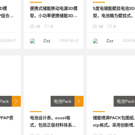
D模
便携式储能移动电源3D模
5度电储能壁挂电池3D
P组合方
型，小功率便携储能3D
型，电池箱为壁挂式，
2V，总
图，可编辑，包含外观。
51.2V 100Ah, 电气件
10
0
10
0
部结构适
内部包含详细PACK包，
全，安装方便，可挂可
牌电芯。
BMS,PSDR逆变器，PD
立。STP通用格式
Zzz
Zzz
026-06-07
2026-06-07
2026-0
板，输入/输出小板，
CREO格式
ack
电池Pack
电池Pack
PAP资
电池设计表，excel格
储能喷淋PACK包图纸
式，包括正极材料体系、
stp格式。采用创新喷
负极材料体系、极片设
方式，散热效率提升