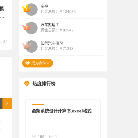
线：
2026.08.07 “ 双门洞恶霸 ”成为合伙人
车神
模
182176
1
佣金总额：￥134035
2026.08.09 “ 张康龙 ”成为合伙人
齐
汽车搬运工
2
佣金总额：￥82942
6-07
知行汽车研习
3
佣金总额：￥71313
成为合伙人
热度排行榜
其他
悬架系统设计计算书,excel格式
，
淋
196
1