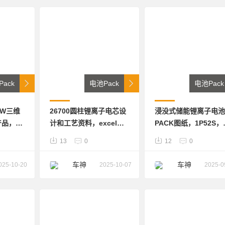
ack
电池Pack
电池Pack
0W三维
26700圆柱锂离子电芯设
浸没式储能锂离子电池
产品，包
计和工艺资料，excel计
PACK图纸，1P52S，
构，文件
算模板。极片设计、
芯是3.2V314Ah，图
13
0
12
0
，方便各
BOM清单及工艺资料
全浸没式流动设计，包
供产品设
进液口，出液口，观察
车神
车神
025-10-20
2025-10-07
2025-0
口，泄压阀等，箱体为
材整体焊接形式