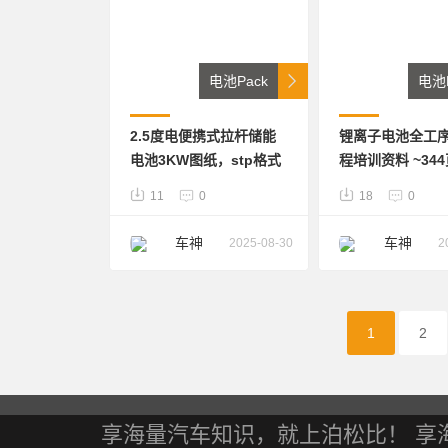
电池Pack
电池P
2.5度电便携式拉杆储能
锂离子电池全工
电池3KW图纸，stp格式
程培训资料 ~344
葵花宝典前工序
11
0
18
0
序，后工序均有
厂出品
车神
车神
2025-08-30
2
1
2
享海量汽车知识，就上泊松比！ 享