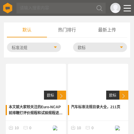
默认
热门排行
最新上传
欧标
欧标
本文就大家较关注的Euro-NCAP
汽车标准法规目录大全，211页
前排鞭打评价规程和试验规程进行
介绍，重点对静态测量的步骤进行
了拆解，并做了举例说明,29页
10
0
10
0
PDF