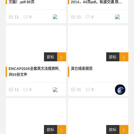
文版）.pdf 80页
2014，44页pdf。轨道交通.铁路
车辆车体的结构要求.机车和客用
车
11
0
11
0
欧标
欧标
ENCAP2026全套英文法规资料_
其它线束规范
共55份文件
11
0
11
0
欧标
欧标