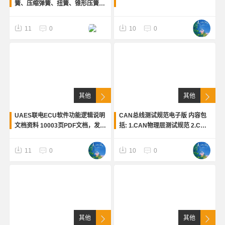
簧、压缩弹簧、扭簧、锥形压簧
（等节距、等螺旋角）碟簧、片
簧、橡胶弹簧的计算机材料选用说
11
0
10
0
明，EXCEL格式，智能计算，输
入参数出结果
其他
其他
UAES联电ECU软件功能逻辑说明
CAN总线测试规范电子版 内容包
文档资料 10003页PDF文档，发动
括: 1.CAN物理层测试规范 2.CAN
机管理系统软件平台&奇瑞-联电
总线通讯功能测试规范 3.CAN总
ECU软件全功能逻辑。AirMod空
线鲁棒性测试规范 4.符合
11
0
10
0
气系统模型、BstCt
AutoSAR标准的
其他
其他