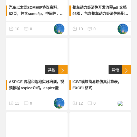
汽车以太网SOME/IP协议资料，
整车动力经济性开发流程pdf 文档
82页，包含some/ip，中间件，服
93页，包含整车动力经济性匹配基
务接口，some/ip报文格式，通信
础与开发流程，整车动力经济性实
过程，some/ip序列化等等
验及仿真工具，整车降油耗方案制
10
0
10
0
定与分析，新能源汽车动力经济性
分析
其他
其他
ASPICE 流程和落地实践培训，视
IGBT模块简易热仿真计算表，
频教程 aspice介绍，aspice能力
EXCEL格式
评估，能力评定相关要求，VDA
scope，sys/swe，开发活动具体
11
0
12
0
要求和实践