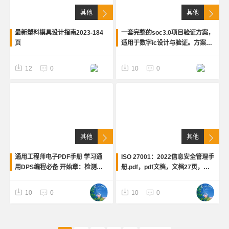
其他
其他
最新塑料模具设计指南2023-184
一套完整的soc3.0项目验证方案，
页
适用于数字ic设计与验证。方案基
于RISCV内核，包含视频教程、
RTL设计代码、UVM验证环境、脚
12
0
10
0
本、设计和验证文档。
其他
其他
通用工程师电子PDF手册 学习通
ISO 27001：2022信息安全管理手
用DPS编程必备 开始章：检测仪
册.pdf，pdf文档，文档27页，包
MDI 说明 第二章：检测仪MDI2说
括风险和机遇的应对措施，信息安
明 第三章：通用车型识别信息 第
全目标及其规划，信息安全风险评
10
0
10
0
四章：检测软件说明
估等等