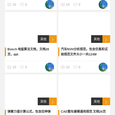
员参考学习。 电控空气悬架系统
10
0
10
0
组成及优点 电气架构解析 系统性
能
其他
其他
Bosch 电驱算法文档，文档28
汽车NVH分析规范，包含仿真和试
页，ppt
验规范文件大小一共124M
10
0
10
0
其他
其他
弹簧力值计算公式，包含拉伸弹
CAE整车建模通用规范 文档26页