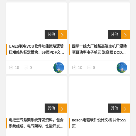
其他
其他
UAES联电VCU软件功能策略逻辑
国际一线大厂给某高端主机厂混动
扭矩结构标定模块，59页PDF文
项目功率电子单元 逆变器 DCDC
档，详细介绍了联电在混动、 纯
电机控制器策略MATLAB
电VCU的功能策略逻辑、扭矩结
simulink 模型说明文档规范 全英
10
0
10
0
构、标定模块技术细节等。
文。电驱逆变器
其他
其他
电控空气悬架系统开发资料，包含
bosch电驱软件设计文档 共计555
系统组成、电气架构、性能开发与
页
优化等内容，适合汽车工程研发人