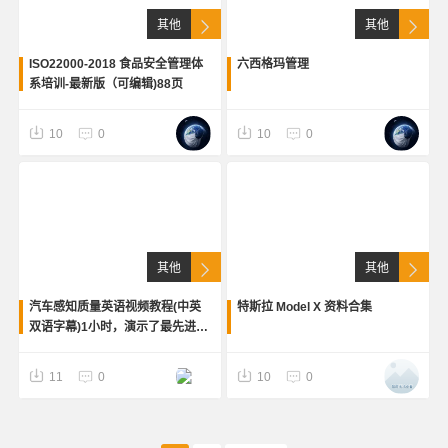
其他
其他
ISO22000-2018 食品安全管理体
六西格玛管理
系培训-最新版（可编辑)88页
10
0
10
0
其他
其他
汽车感知质量英语视频教程(中英
特斯拉 Model X 资料合集
双语字幕)1小时，演示了最先进的
质量感知评审方法，使用3dcs和
catia 3de，结合vr眼睛，实现高
11
0
10
0
感观尺寸感知质量评审