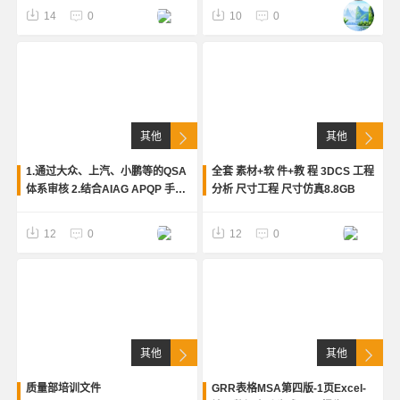
14
0
10
0
其他
其他
1.通过大众、上汽、小鹏等的QSA
全套 素材+软 件+教 程 3DCS 工程
体系审核 2.结合AIAG APQP 手
分析 尺寸工程 尺寸仿真8.8GB
册、VDA6.3、VDA4.3、PMP进
行整合编制（优化）。 3.标准化模
12
0
12
0
板
其他
其他
质量部培训文件
GRR表格MSA第四版-1页Excel-