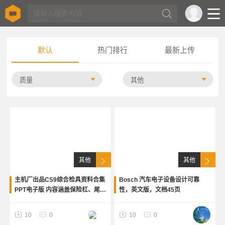
默认
热门排行
最新上传
其他
其他
主机厂出品CS9综合检具资料合集
Bosch 汽车电子设备设计可靠
PPT电子版 内容涵盖保险杠、尾
性，英文版，文档45页
灯、仪表台、门板、仪表板、中
控、CCB等检具设计与装配工艺
10
0
10
0
适合汽车内外饰、模具、检具设计