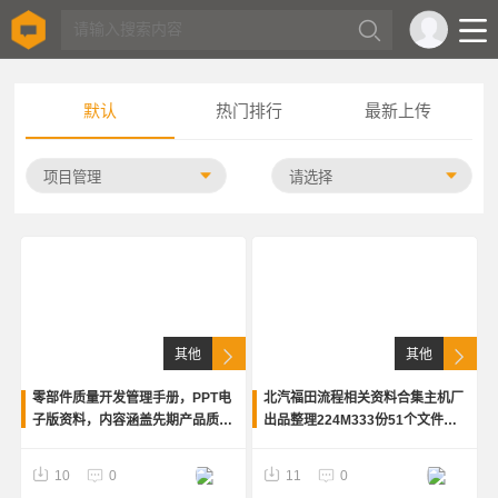
默认
热门排行
最新上传
其他
其他
零部件质量开发管理手册，PPT电
北汽福田流程相关资料合集主机厂
子版资料，内容涵盖先期产品质量
出品整理224M333份51个文件夹
策划、量产产品质量控制、设计失
内容涵盖概念设计造型业务总布置
效模式、检查基准、包装运输、
方案系统方案零部件开发新产品试
10
0
11
0
PPAP提交、供应商变更管理等
制试验验证交付物模板