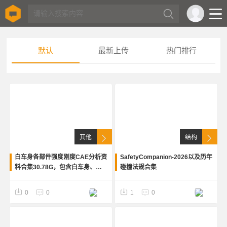
默认
最新上传
热门排行
其他
结构
白车身各部件强度刚度CAE分析资
SafetyCompanion-2026以及历年
料合集30.78G，包含白车身、车
碰撞法规合集
门、地板、顶盖、纵梁、座椅、电
池箱、前后杠等模块的强度刚度分
0
0
1
0
析。包含仿真报告及原始文件