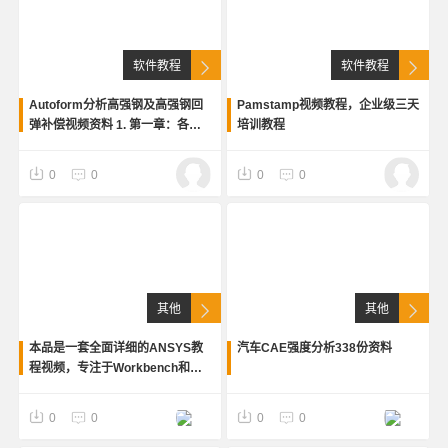
软件教程
软件教程
Autoform分析高强钢及高强钢回
Pamstamp视频教程，企业级三天
弹补偿视频资料 1. 第一章：各种
培训教程
回弹分析类型的设置方法和参数意
义 ​ 2. 第二章：拉伸类零件进行全
0
0
0
0
工序回弹补偿操作的设置
其他
其他
本品是一套全面详细的ANSYS教
汽车CAE强度分析338份资料
程视频，专注于Workbench和
Fluent两个模块的仿真分析。课程
内容涵盖了从基础入门到高级应用
0
0
0
0
的各个方面