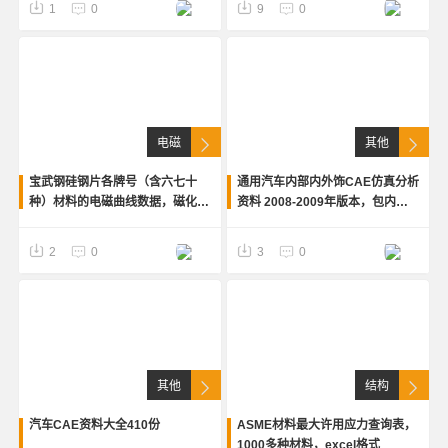
1
0
9
0
假人模型/有限元THUMS
力-应变及真应力-应变曲线。
电磁
其他
宝武钢硅钢片各牌号（含六七十
通用汽车内部内外饰CAE仿真分析
种）材料的电磁曲线数据，磁化曲
资料 2008-2009年版本，包内饰
线BH，BP参数等
件分析等66技术文档，完整高清
PDF格式，英文。
2
0
3
0
其他
结构
汽车CAE资料大全410份
ASME材料最大许用应力查询表，
1000多种材料，excel格式