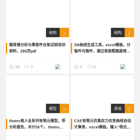
结构
结构
载荷谱分析与零部件台架试验培训
SN曲线生成工具，excel模板。分
资料，289页pdf
锻件与铸件，通过表面粗糙度修
正，应力比，屈服强度，抗拉强
度，厚度修正，质量修正等参数计
59
0
5
0
算SN曲线
模型
其他
thums假人全系列有限元模型，带
CAE有限元仿真应力应变曲线自动
分析报告，共计58个。 thums假
计算表，excel模板。输入“杨氏模
人全系列有限元模型，带分析报
量”“抗拉强度”“屈服强度”“断裂伸
告，可用于损伤生物力学/THUMS
长率”4个参数，计算输出工程应