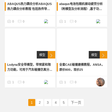
ABAQUS热力耦合分析ABAQUS
abaqus电池包随机振动疲劳分析
热力耦合分析教程 包括热传导、
（附模型及分析流程）,基于功率
对流换热、辐射换热等等，是老师
谱密度曲线（PSD）的电池组疲劳
多年经验的总结，适合做热力耦合
分析
0
0
1
0
的朋友和ansa爱好者
模型
模型
Lsdyna安全带模型，带预紧和限
全套CAE碰撞建模教程，ANSA，
力功能，可用于汽车碰撞仿真分
原价800，现价25
析。模型包含完整的安全带系统，
包括预紧器和限力器，适合CAE分
1
0
1
0
析人员学习参考，可以直接导入分
析软件
1
2
3
4
5
下一页