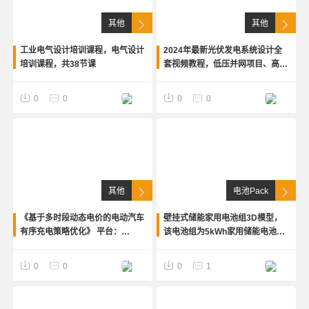
其他
其他
工业电气设计培训课程，电气设计
2024年最新光伏发电系统设计全
培训课程，共38节课
套视频教程，低压并网项目、高压
并网项目、大型储能电站项目讲解
等内容，课程包括：第一期+第二
Zzz
Zz
0
0
0
0
期+第三期+第四期，配套资料
其他
电池Pack
《基于多时段动态电价的电动汽车
壁挂式储能家用电池组3D模型，
有序充电策略优化》 平台：
该电池组为5kWh家用储能电池，
MATLAB+YALMIP+CPLEX，引
包括结构组装以及各个接口的组
导电动汽车充电负荷向低谷转移
件,BMS管理模块及RS485
Zzz
Zz
0
0
0
1
时，现有的分时静态电价与峰谷区
RS232、CAN接口，stp格式
间存