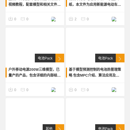
视频教程，配套模型和相关文件资
纸，本文件为应用新能源电动车电
料，资料齐全，欢迎咨询交流。
池系统电池箱，设计的为冲压箱
适合户外移动便携式电源设计者参
体，上盖为塑料，箱体内部设计详
Zzz
Zz
0
0
2
0
考学习
细的筋，和固定模组的安装孔，含
有密封圈、高
电池Pack
电池Pack
户外移动电源200W三维模型，已
基于模型预测控制的电池热管理策
量产的产品，包含详细的内部结
略 包含MPC介绍、算法应用及对
构，文件已转成STP格式，方便各
比 pdf文件 ，共27页
种软件打开，可供产品设计参考学
Zzz
Zz
0
0
0
0
习
其他
电池Pack