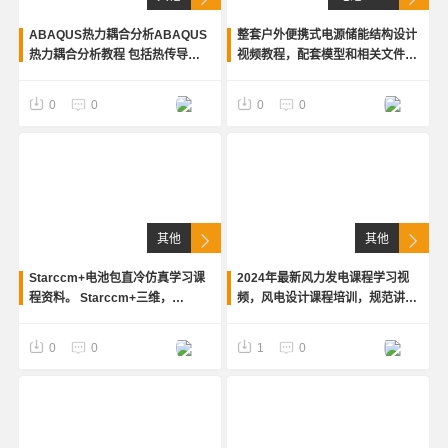
ABAQUS热力耦合分析ABAQUS
整套户外便携式电源储能结构设计
热力耦合分析教程 包括热传导、
视频教程，配套模型和相关文件资
对流换热、辐射换热等等，是老师
料，资料齐全，欢迎咨询交流。适
多年经验的总结，适合做热力耦合
合户外移动便携式电源设计者参考
Zzz
Zz
0
0
0
0
的朋友和ansa爱好者
学习！
其他
其他
Starccm+电池包直冷仿真学习课
2024年最新风力发电课程学习视
程资料。 Starccm+三维，
频，风电设计课程培训，规范讲
amesim一维。starccm+电池包
解，施工图讲解，适合风力工作者
直冷仿真学习高清课程。含配套模
学习。
Zzz
Zz
0
0
1
0
型和资料