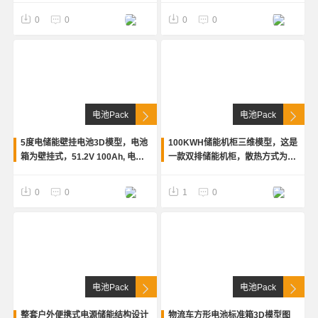
适合多款100Ah品牌电芯。STP格
BMS,PSDR逆变器，PD板，输入/
Zzz
Zz
0
0
0
0
式
输出小板，CREO格式
电池Pack
电池Pack
5度电储能壁挂电池3D模型，电池
100KWH储能机柜三维模型，这是
箱为壁挂式，51.2V 100Ah, 电气
一款双排储能机柜，散热方式为自
件齐全，安装方便，可挂可立。
然风冷，单个电池模组为
STP通用格式
51.2V300Ah，电芯之间有散热蜂
Zzz
Zz
0
0
1
0
窝铝板，stp格式
电池Pack
电池Pack
整套户外便携式电源储能结构设计
物流车方形电池标准箱3D模型图