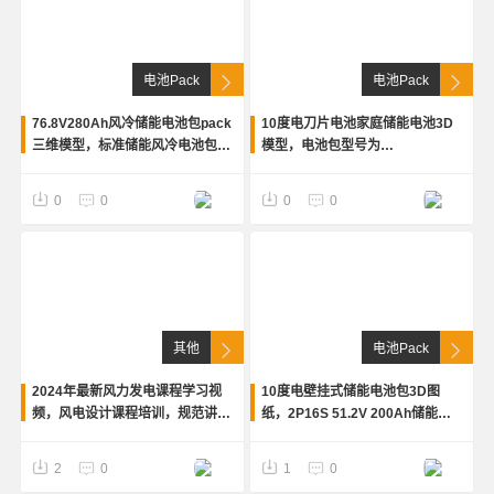
电池Pack
电池Pack
76.8V280Ah风冷储能电池包pack
10度电刀片电池家庭储能电池3D
三维模型，标准储能风冷电池包，
模型，电池包型号为
1P24S，电池包由280Ah电芯组
76.8V138Ah，电芯采用磷酸铁锂
成，stp格式
138Ah比亚迪刀片电池，外观简洁
Zzz
Zz
0
0
0
0
大方，solidworks格式和stp
其他
电池Pack
2024年最新风力发电课程学习视
10度电壁挂式储能电池包3D图
频，风电设计课程培训，规范讲
纸，2P16S 51.2V 200Ah储能电
解，施工图讲解，共58节。课件加
池包，采用标品100Ah磷酸铁锂电
视频，全套资料
芯(瑞浦电芯)，stp格式，3D软件
Zzz
Zz
2
0
1
0
都可以打开