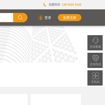
加盟热线
130 5220 3142
登录
免费注册
在线客服
欢
迎
咨询热线
拨
打
手机站
客
服
热