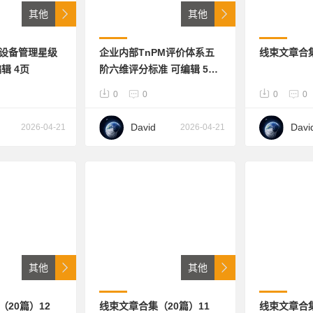
其他
其他
23设备管理星级
企业内部TnPM评价体系五
线束文章合集
辑 4页
阶六维评分标准 可编辑 59
页
0
0
0
0
David
Davi
2026-04-21
2026-04-21
其他
其他
20篇）12
线束文章合集（20篇）11
线束文章合集