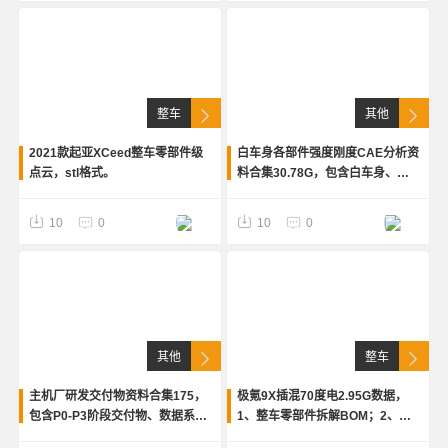
整车
其他
2021款起亚XCeed整车零部件级
白车身各部件强度刚度CAE分析资
点云，stl格式。
料合集30.78G，包含白车身、车
门、地板、顶盖、纵梁、座椅、电
池箱、前后杠等模块的强度刚度分
10
0
10
0
析。包含仿真报告及原始文件
其他
整车
主机厂研发交付物资料合集175，
极氪9X插混70度电2.95G数据，
包含P0-P3阶段交付物、数据系
1、整车零部件拆解BOM；2、布
统、零部件校核、电器属性、
置级点云和人机点云；3、车身骨