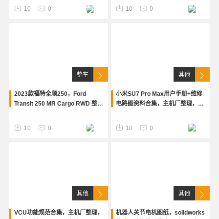
DVP、虚拟评审、配置表、原理
架前端照片
10
0
10
0
图、图纸等，适合汽车工程师共
175个文件
整车
其他
2023款福特全顺250，Ford
小米SU7 Pro Max用户手册+维修
Transit 250 MR Cargo RWD 整车
电路图资料合集，主机厂整理，内
零部件级点云，stl格式。
容全，包含用户手册、维修电路图
等，适合汽车工程、维修、设计学
10
0
10
0
习参考
其他
其他
VCU功能规范合集，主机厂整理，
机器人关节电机图纸，solidworks