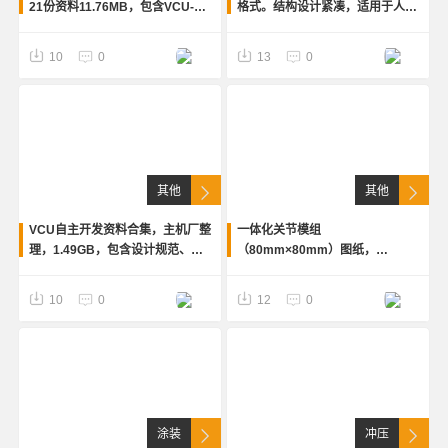
21份资料11.76MB，包含VCU-
格式。结构设计紧凑，适用于人形
ssts文件夹，功能规范、能效计
机器人关节；此电机为高精度伺
算、UDS诊断、远程寻车、驾驶模
服，内置50系列无框力矩电机
10
0
13
0
式、TBOX、防盗匹配等
其他
其他
VCU自主开发资料合集，主机厂整
一体化关节模组
理，1.49GB，包含设计规范、项
（80mm×80mm）图纸，
目管理、硬件/软件设计、测试、
solidworks格式。结构设计紧凑，
生产运营等阶段文件，共59文件
适用于机器人关节电机，内置多圈
10
0
12
0
夹、420个文件
式绝对值编码器，外转子无刷电机
涂装
冲压