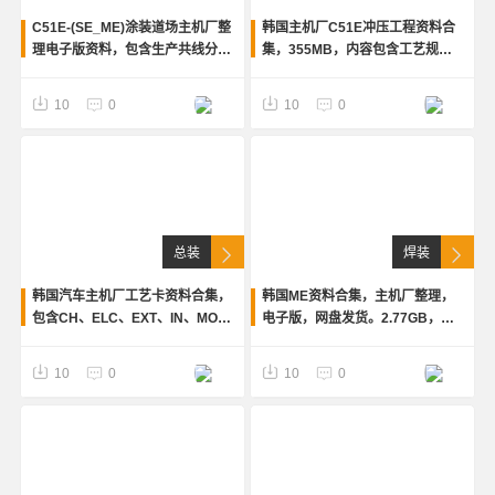
C51E-(SE_ME)涂装道场主机厂整
韩国主机厂C51E冲压工程资料合
理电子版资料，包含生产共线分析
集，355MB，内容包含工艺规
报告、ECR、ECR跟踪管理表、
划、冲压工程书、CAE分析报告、
工作总结、分析报告书等，文件夹
ECR管理表、材料清单、PPT课
10
0
10
0
15个文件12个文件夹
件、Excel表格等
总装
焊装
韩国汽车主机厂工艺卡资料合集，
韩国ME资料合集，主机厂整理，
包含CH、ELC、EXT、IN、MOV
电子版，网盘发货。2.77GB，
等文件夹，内容涵盖车身、底盘、
390份文件，123个文件夹，内容
电器、装配等工艺卡片
涵盖焊装工艺、设备清单、焊接条
10
0
10
0
件表、公差表、生产线分析、平面
布置