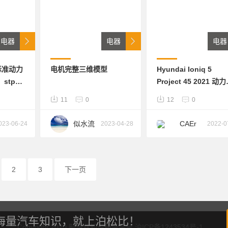
电器
电器
电器
标准动力
电机完整三维模型
Hyundai Ioniq 5
stp格
Project 45 2021 动
压一体成
池包拆解点云，电芯与
11
0
12
0
型材拼焊
bms分析报告，电池
液冷系统
解bom可以下载高清
似水流
CAEr
023-06-24
2023-04-28
2022-0
热结构胶
片，800v高压充电架
年
件齐全
2
3
下一页
海量汽车知识，就上泊松比！
Copyright 2020 制造业知识服务平台 沪ICP备1243534号-1