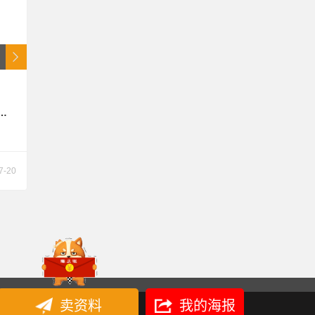
力电
包拆
图
7-20
构
卖资料
我的海报