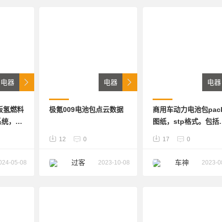
电器
电器
电器
板氢燃料
极氪009电池包点云数据
商用车动力电池包pac
系统，曾
图纸，stp格式。包括
。包含各
构设计、电芯串并设计
12
0
17
0
不可编
模组成型设计，塑料件
业内人士
金件设计，BMS系统
过客
车神
024-05-08
2023-10-08
2023-0
商业用
设计。希望对大家有帮
助。