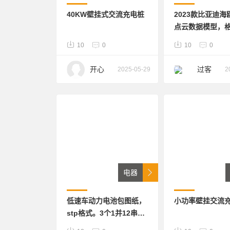
40KW壁挂式交流充电桩
2023款比亚迪海
点云数据模型，格式
包含相关包含
10
0
10
0
开心
过客
2025-05-29
2
电器
低速车动力电池包图纸，
小功率壁挂交流
stp格式。3个1并12串模
组串联组成，带加热膜加