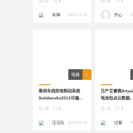
12
0
10
0
热，内部有高压配电盒；
外壳开模，材质为
车神
开心
2024-12-22
2
DC06，上盖与箱体共一
套模具尺寸一致。
电器
乘用车线控电制动系统
日产艾睿雅Ariya
Solidworks2013可编辑
电池包点云数据，
含参数已经在相关车型上
10
0
11
0
量产装配，采用无刷永磁
同步电机直接驱动传动系
汪汪队
过客
2024-07-13
2
统机构的方案，制动踏板