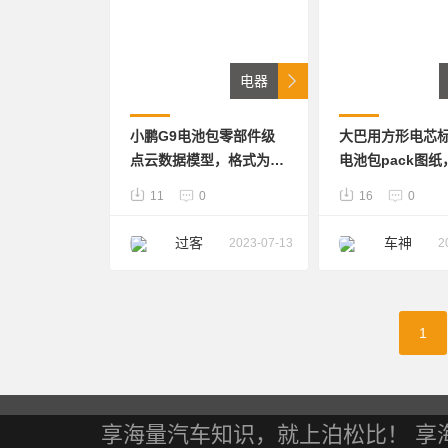
电器
小鹏G9电池包零部件级
大巴用方形电芯
点云数据模型，格式为
电池包pack图纸，
STL，包含相关报告
式。上盖钣金冲
11
0
16
0
型；下箱体挤铝
工艺，一体式与
过客
车神
2023-07-13
2
集成；底部用导
与箱体导热， 配
1
享海量汽车知识，就上泊松比！ 享