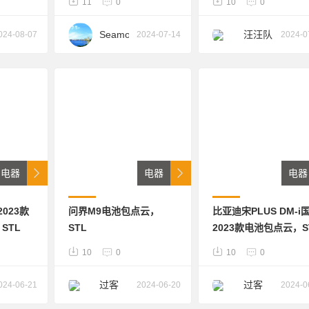
11
0
10
0
工作环境温度。 轴流风机
含参数被广泛应用于新
主要由机壳架、叶轮和风
源车领域，是一种基于
Seamopan
汪汪队
024-08-07
2024-07-14
2024-0
机罩组成，图档包含源文
压传递的分体式线控制
件和stp，图档可以编
系统
辑；
电器
电器
电器
2023款
问界M9电池包点云，
比亚迪宋PLUS DM-i
STL
STL
2023款电池包点云，S
10
0
10
0
过客
过客
024-06-21
2024-06-20
2024-0