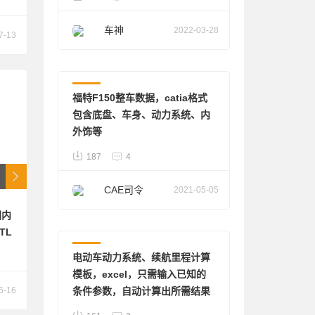
能
液
车神
2022-03-28
7-13
动
整车
福特F150整车数据，catia格式
包含底盘、车身、动力系统、内
外饰等
187
4
CAE司令
2021-05-05
国内
其他
TL
电动车动力系统、续航里程计算
模板，excel，只需输入已知的
6-16
条件参数，自动计算出所需结果