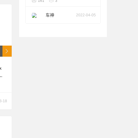
161
3
车神
2022-04-05
k
结
，
钣
结构
8-18