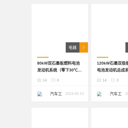
感舒适
电器
80kW双石墨板燃料电池
120kW石墨双极
发动机系统（零下30℃冷
电池发动机总成
启动、3W个小时的寿
供国内知名厂家
14
0
14
3
命、）此图仅供行人人员
个子系统总成，
参考学习，不得用于商业
辑。此图仅用于
汽车工
汽车工
2024-05-13
2
用途，不得转载发表。违
参考，不可用于
业人
业人
者必究；图档维STP格
途。
式，