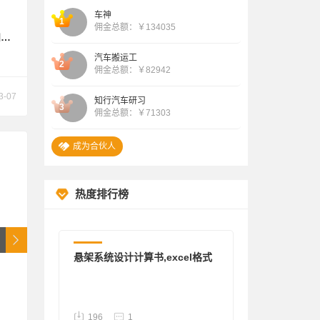
线：
2026.08.06 “ 潇湘夜雨 ”成为合伙人
车神
182176
1
佣金总额：￥134035
和部
2026.08.06 “匿名 ”成为合伙人
汽车搬运工
2
佣金总额：￥82942
3-07
知行汽车研习
3
佣金总额：￥71303
成为合伙人
热度排行榜
其他
悬架系统设计计算书,excel格式
编辑
196
1