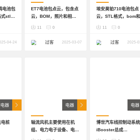
鸥电池包
ET7电池包点云，包含点
埃安昊铂710电池包点
stl，
云，BOM，照片和相关
云，STL格式，bom
报告
分拆解照片。
11
0
11
0
过客
过客
025-04-24
2025-03-07
2025-0
电器
电器
电器
充电桩
轴流风机主要使用在机
博世汽车线控制动系统
组、电力电子设备、电源
iBooster总成
的散热问题，降低设备的
Solidworks2014可