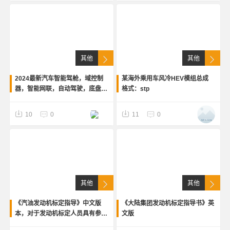
其他
其他
2024最新汽车智能驾舱，域控制
某海外乘用车风冷HEV模组总成
器，智能网联，自动驾驶，底盘，
格式：stp
转向系统，悬架，AI大模型，摄像
头，雷达等学习资料，行业报告，
10
0
11
0
助力职场，PPT实用素材
其他
其他
《汽油发动机标定指导》中文版
《大陆集团发动机标定指导书》英
本，对于发动机标定人员具有参有
文版
作用