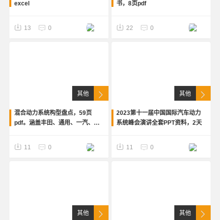
excel
书，8页pdf
13
0
22
0
其他
其他
混合动力系统构型盘点，59页
2023第十一届中国国际汽车动力
pdf。涵盖丰田、通用、一汽、比
系统峰会演讲全套PPT资料，2天
亚迪等
11
0
11
0
其他
其他