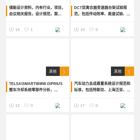
储能设计资料，内有行业，项目，
DCT双离合器变速器台架试验规
会议相关报告，设计规范，案
范，包括传动效率、高速试验、润
例，数据模型图纸，锂离子电池资
滑、拖拽扭矩和NVH噪音振动测试
料，行业测评，商业模式，产品资
规范
14
1
10
0
料等，共35G，是储能 不可缺少的
资料。
其他
其他
TELSA\SMART\BMW i3\PRIUS
汽车动力总成悬置系统设计规范和
整车冷却系统零部件分析，
标准，包括特斯拉、上海泛亚、托
CHRYSLER 冷却系统零部件（冷
普、骆式、、长安汽车、河南恒
却模块、风扇、水罐、水箱、橡胶
发、亚新科公司的汽车悬置系统设
12
0
17
0
管、和油管）技术标准
计规范和开发流程