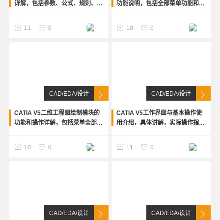
详解，包括参数、公式、规则、检
功能说明，包括全部菜单功能和操
查、设计表等等操作详细流程，附
作说明，附实例和例题详细建模步
有实例操作步骤。
骤
11
0
10
0
CAD/EDA/设计
CAD/EDA/设计
CATIA V5二维工程图绘制模块的
CATIA V5工作界面与基本操作使
功能和操作详解，包括菜单全部功
用介绍，具体讲解，实际操作指
能解释和操作指南，附有实例
南，附有实例和例题
10
0
11
0
CAD/EDA/设计
CAD/EDA/设计